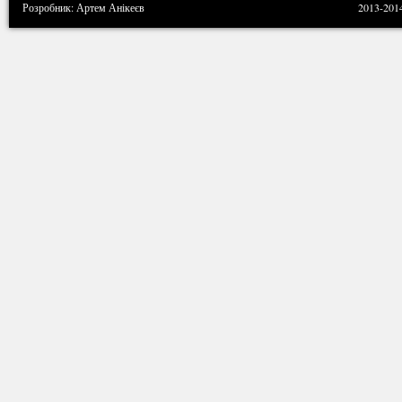
Розробник: Артем Анікеєв
2013-201