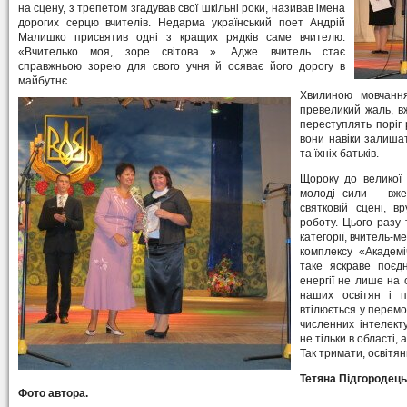
на сцену, з трепетом згадував свої шкільні роки, називав імена
дорогих серцю вчителів. Недарма український поет Андрій
Малишко присвятив одні з кращих рядків саме вчителю:
«Вчителько моя, зоре світова…». Адже вчитель стає
справжньою зорею для свого учня й осяває його дорогу в
майбутнє.
Хвилиною мовчання 
превеликий жаль, в
переступлять поріг 
вони навіки залишать
та їхніх батьків.
Щороку до великої
молоді сили – вже
святковій сцені, 
роботу. Цього разу 
категорії, вчитель-
комплексу «Академі
таке яскраве поєдн
енергії не лише на 
наших освітян і п
втілюється у перемо
численних інтелект
не тільки в області, а
Так тримати, освітян
Тетяна Підгородець
Фото автора.