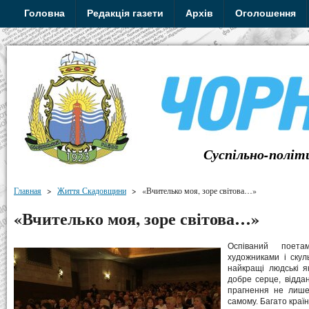
Головна
Редакція газети
Архів
Оголошення
Суспільно-політ
Главная
>
Життя Скадовщини
>
«Вчителько моя, зоре світова…»
«Вчителько моя, зоре світова…»
Оспіваний поета
художниками і скул
найкращі людські я
добре серце, віддан
прагнення не лише
самому. Багато країн