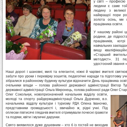
у світі – професію
людини є саме той 
людину з великої
найкращої пори ро
золота осінь, ми 
працівника освіти.
У нашому районі це
родини, де підроста
працівників, кот
навчальних закладах
вищу кваліфікацій
«Старший вчитель»
методист». 31 пе
удостоєний звання «
Наші дорогі і шановні, милі та елегантні, ніжні й чарівні вчителі святк
забути про уроки і перевірку зошитів, педагогічні наради та підготовку у
зібралися в районному будинку культури відзначити День працівника осві
очільники влади – голова районної державної адміністрації Віктор Т
державної адміністрації Ольга Миронець, голова районної ради Олег Стар
Олег Сокольчук,
новопризначений начальник відділу освіти,
молоді та спорту райдержадміністрації Ольга Дудченко, в.о.
начальника відділу культури і туризму РДА Олена Іваночко,
представники громадськості і, звичайно ж, рідні учні. Під
оплески півтисячі глядачів вчителі отримували почесні грамоти
та подяки, квіти і музичні дарунки.
Свято виявилося дуже душевним – хто б із гостей не виходив