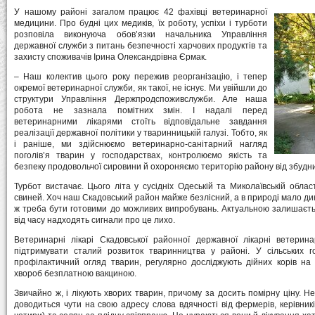
У нашому районі загалом працює 42 фахівці ветеринарної
медицини. Про будні цих медиків, їх роботу, успіхи і турботи
розповіла виконуюча обов’язки начальника Управління
державної служби з питань безпечності харчових продуктів та
захисту споживачів Ірина Олександрівна Єрмак.
– Наш колектив цього року пережив реорганізацію, і тепер
окремої ветеринарної служби, як такої, не існує. Ми увійшли до
структури Управління Держпродспоживслужби. Але наша
робота не зазнала помітних змін. І надалі перед
ветеринарними лікарями стоїть відповідальне завдання
реалізації державної політики у тваринницькій галузі. Тобто, як
і раніше, ми здійснюємо ветеринарно-санітарний нагляд
поголів’я тварин у господарствах, контролюємо якість та
безпеку продовольчої сировини й охороняємо територію району від збудни
Турбот вистачає. Цього літа у сусідніх Одеській та Миколаївській обл
свиней. Хоч наш Скадовський район майже безлісний, а в природі мало дик
ж треба бути готовими до можливих випробувань. Актуальною залишаєтьс
від часу надходять сигнали про це лихо.
Ветеринарні лікарі Скадовської районної державної лікарні ветери
підтримувати сталий розвиток тваринництва у районі. У сільських г
профілактичний огляд тварин, регулярно досліджують дійних корів на
хвороб безплатною вакциною.
Звичайно ж, і лікують хворих тварин, причому за досить помірну ціну.
доводиться чути на свою адресу слова вдячності від фермерів, керівникі