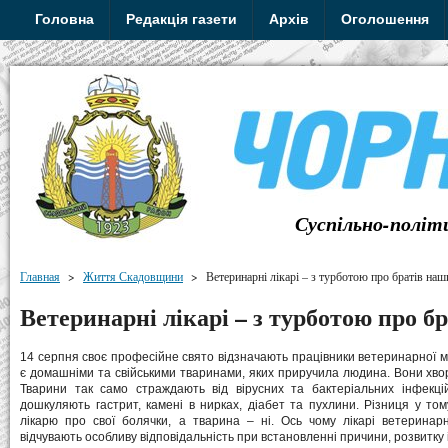
Головна
Редакція газети
Архів
Оголошення
Суспільно-політ
Главная
>
Життя Скадовщини
>
Ветеринарні лікарі – з турботою про братів на
Ветеринарні лікарі – з турботою про 
14 серпня своє професійне свято відзначають працівники ветеринарної 
є домашніми та свійськими тваринами, яких приручила людина. Вони хвор
Тварини так само страждають від вірусних та бактеріальних інфекцій
дошкуляють гастрит, камені в нирках, діабет та пухлини. Різниця у т
лікарю про свої болячки, а тварина – ні. Ось чому лікарі ветеринар
відчувають особливу відповідальність при встановленні причини, розвитку і