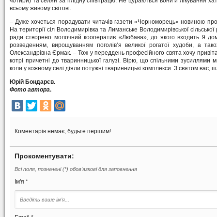
чотири) та селян за плідну співпрацю. Не цураються вони й лікування ха
всьому живому світові.
– Дуже хочеться порадувати читачів газети «Чорноморець» новиною про т
На території сіл Володимирівка та Лиманське Володимирівської сільської р
ради створено молочний кооператив «Любава», до якого входить 9 до
розведенням, вирощуванням поголів’я великої рогатої худоби, а так
Олександрівна Єрмак. – Тож у переддень професійного свята хочу привітати
котрі причетні до тваринницької галузі. Вірю, що спільними зусиллями
коли у кожному селі діяли потужні тваринницькі комплекси. З святом вас, 
Юрій Бондарєв.
Фото автора
.
Коментарів немає, будьте першим!
Прокоментувати:
Всі поля, позначені (*) обов'язкові для заповнення
Ім'я *