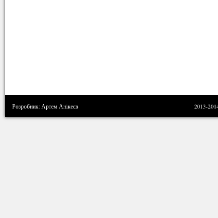
Розробник: Артем Анікеєв
2013-201