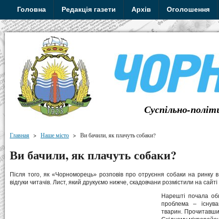
Головна
Редакція газети
Архів
Оголошення
Суспільно-політ
Главная
>
Наше місто
>
Ви бачили, як плачуть собаки?
Ви бачили, як плачуть собаки?
Після того, як «Чорноморець» розповів про отруєння собаки на ринку 
відгуки читачів. Лист, який друкуємо нижче, скадовчани розмістили на сайт
Нарешті почала об
проблема – існув
тварин. Прочитавши 