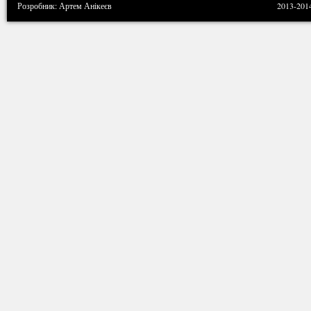
Розробник: Артем Анікеєв
2013-201