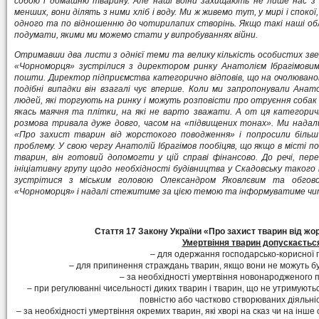
собою і домашню тварину. Але наші воїни захищають не лише нас з
менших, вони ділять з ними хліб і воду. Ми ж живемо тут, у мирі і спок
одного та по відношенню до чотирилапих створінь. Якщо такі наші обли
подумати, якими ми можемо стати у випробуваннях війни.
Отримавши два листи з однієї теми та велику кількість особистих зве
«Чорноморця» зустрілися з директором ринку Анатолієм Ібрагімови
пошти. Директор підприємства категорично відповів, що на очолюваном
подібні випадки він взагалі чує вперше. Коли ми запропонували Ана
людей, які торгують на ринку і можуть розповісти про отруєння собак з
якась маячня та плітки, на які не варто зважати. А от ця категоричн
розмова тривала дуже довго, часом на «підвищених тонах». Ми надал
«Про захист тварин від жорстокого поводження» і попросили біль
проблему. У свою чергу Анатолій Ібрагімов пообіцяв, що якщо в місті 
тварин, він готовий допомогти у цій справі фінансово. До речі, пер
ініціативну групу щодо необхідності будівництва у Скадовську таког
зустрітися з міським головою Олександром Яковлєвим та обгов
«Чорноморця» і надалі стежитиме за цією темою та інформуватиме чит
Стаття 17 Закону України «Про захист тварин від ж
Умертвіння тварин допускаєтьс
– для одержання господарсько-корисної п
– для припинення страждань тварин, якщо вони не можуть бу
– за необхідності умертвіння новонародженого 
– при регулюванні чисельності диких тварин і тварин, що не утримуют
повністю або частково створюваних діяльні
– за необхідності умертвіння окремих тварин, які хворі на сказ чи на ін