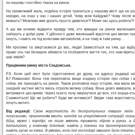
по-іншому і постійно тікала на ринок.
На превеликий жаль, подібна історія трапиться у нашому місті ще не р
нерідко, на очах у нас і наших дітей. Чому всім байдуже? Чому після ко
мовчать? Можливо вже досить просто дивитися?! Може час щось робити?!
А ще ми хочемо відкрити правду тим, хто викидає на ринок маленьких 
заберуть у добрі руки. У дійсності дуже маленький відсоток цих милих пух
гинуть, і навіть не під колесами автомобілів, а на тому ж таки ринку…
Ми просимо та звертаємося до вас, люди! Замисліться на тим, що відб
право ось так безкарно вбивати та позбавляти життя тих, хто нам вірит
цар звірів?
Працівники ринку міста Скадовська.
P.S. Коли цей лист було підготовлено до друку, на адресу редакції н
В.Г.Романової. Вона теж переповіла вище згадану історію про собак і 
собак, які приходять на ринок. Також розповіла іншу історію, яка мала мі
західній частині міста якось отруїли велику собаку. Вона довго вмирала,
витримати цих криків. Через газету хочу звернутися до всіх, хто знуща-
Схаменіться! Що ви робите? Куди ми котимося? Звідки така жорстокіст
хочуть жити!».
Від редакції:
Свою жорстокість до безпритульних тварин люди
покусаними, прагненням вжити заходів на упередження ситуацій сказу.
бійці, мужні і хоробрі, не лише вміють тримати зброю в руках, а 
батальйоні, у кожному бліндажі, навіть у танках та бронетранспорт
навіть гусак чи качка. В умовах, коли їхні господарі змушені були тікати