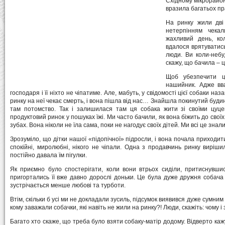
Східному мікрорайоні
вразила багатьох пра
На ринку жили дві 
нетерпінням чекал
жахливий день, кол
вдалося врятуватись
люди. Ви коли-небу
скажу, що бачила – 
Щоб убезпечити ц
нашийник. Адже вв
господаря і її ніхто не чіпатиме. Але, мабуть, у свідомості цієї собаки 
ринку на неї чекає смерть, і вона пішла від нас… Знайшла покинутий будин
там потомство. Так і залишилася там ця собака жити зі своїми цуц
продуктовий ринок у пошуках їжі. Ми часто бачили, як вона біжить до свої
зубах. Вона ніколи не їла сама, поки не нагодує своїх дітей. Ми всі це знали
Зрозуміло, що дітки нашої «підопічної» підросли, і вона почала приходит
спокійні, миролюбні, нікого не чіпали. Одна з продавчинь ринку виріш
постійно давала їм пігулки.
Як приємно було спостерігати, коли вони втрьох сиділи, притиснувши
пригортались її вже давно дорослі доньки. Це була дуже дружня собача 
зустрічається менше любові та турботи.
Втім, скільки б усі ми не докладали зусиль, підсумок виявився дуже сумним – 
кому заважали собачки, які навіть не жили на ринку?! Люди, скажіть: чому і
Багато хто скаже, що треба було взяти собаку-матір додому. Відверто кажуч