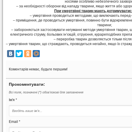
носіями особливо небезпечного захвор
– за необхідності оборони від нападу тварини, якщо життя або здор
При умертвінні тварин мають дотримуватися
– умертвіння проводиться методами, що виключають перед-
– приміщення, де проводиться умертвіння, повинно бути відокремлене
тварини;
– забороняється застосовувати негуманні методи умертвіння тварин, щ
електричного струму, больових ін’єкцій, отруєння, курареподібних препар
– переробка тварин дозволяється тільки після 
– умертвіння тварин, що страждають, проводиться негайно, якщо їх стр
Коментарів немає, будьте першим!
Прокоментувати:
Всі поля, позначені (*) обов'язкові для заповнення
Ім'я *
Email *