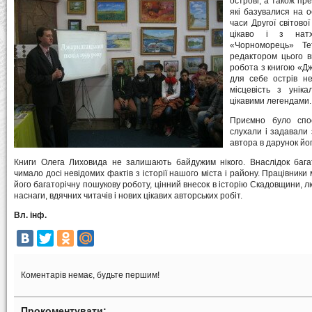
острові, а також пр
які базувалися на о
часи Другої світово
цікаво і з натх
«Чорноморець» Те
редактором цього в
робота з книгою «Дж
для себе острів не
місцевість з унік
цікавими легендами.
Приємно було спос
слухали і задавали
автора в дарунок йо
Книги Олега Лиховида не залишають байдужим нікого. Внаслідок бага
чимало досі невідомих фактів з історії нашого міста і району. Працівни
його багаторічну пошукову роботу, цінний внесок в історію Скадовщини, 
наснаги, вдячних читачів і нових цікавих авторських робіт.
Вл. інф.
Коментарів немає, будьте першим!
Прокоментувати: