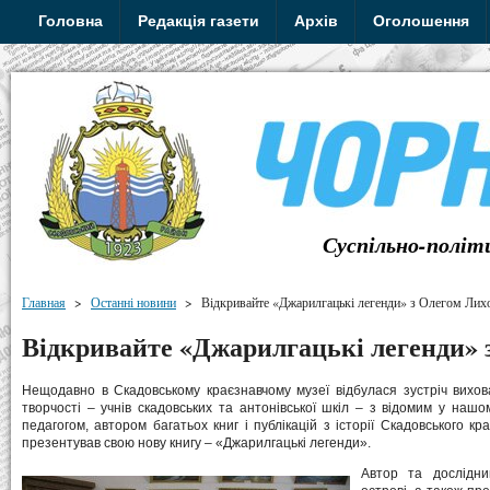
Головна
Редакція газети
Архів
Оголошення
Суспільно-політ
Главная
>
Останні новини
>
Відкривайте «Джарилгацькі легенди» з Олегом Ли
Відкривайте «Джарилгацькі легенди» 
Нещодавно в Скадовському краєзнавчому музеї відбулася зустріч вихова
творчості – учнів скадовських та антонівської шкіл – з відомим у наш
педагогом, автором багатьох книг і публікацій з історії Скадовського
презентував свою нову книгу – «Джарилгацькі легенди».
Автор та дослідни