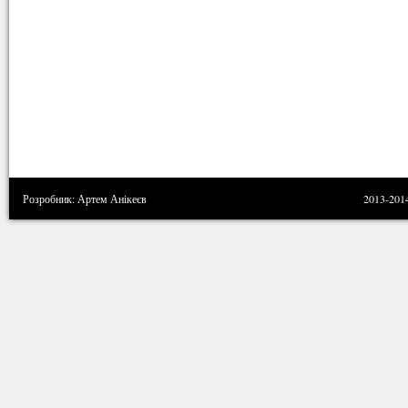
Розробник: Артем Анікеєв
2013-201