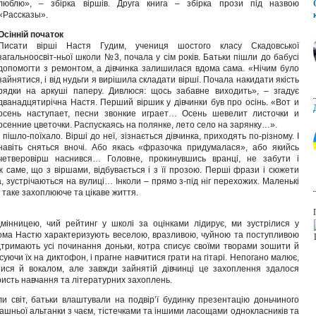
люблю», – збірка віршів. Друга книга – збірка прози під назвою
«Рассказы».
Осінній початок
Писати вірші Настя Гудим, учениця шостого класу Скадовської
загальноосвіт-ньої школи №3, почала у сім років. Батьки пішли до бабусі
допомогти з ремонтом, а дівчинка залишилася вдома сама. «Нічим було
зайнятися, і від нудьги я вирішила складати вірші. Почала накидати якість
рядки на аркуші паперу. Дивлюся: щось забавне виходить», – згадує
дванадцятирічна Настя. Перший віршик у дівчинки був про осінь. «Вот и
осень наступает, песни звонкие играет… Осень шевелит листочки и
осенние цветочки. Распускаясь на полянке, лето село на зарянку…».
І пішло-поїхало. Вірші до неї, зізнається дівчинка, приходять по-різному. І
навіть сняться вночі. Або якась «фразочка придумалася», або якийсь
четверовірш наснився… Головне, прокинувшись вранці, не забути і
ж саме, що з віршами, відбувається і з її прозою. Перші фрази і сюжети
ра, зустрічаються на вулиці… Інколи – прямо з-під ніг перехожих. Маленькі
 таке захоплююче та цікаве життя.
інницею, чий рейтинг у школі за оцінками лідирує, ми зустрілися у
Вдома Настю характеризують веселою, вразливою, чуйною та поступливою
дтримають усі починання доньки, котра списує своїми творами зошити й
суючи їх на диктофон, і прагне навчитися грати на гітарі. Непогано малює,
тися й вокалом, але завжди зайнятій дівчинці це захоплення здалося
исть навчання та літературних захоплень.
и світ, батьки влаштували на подвір’ї будинку презентацію доньчиного
машньої альтанки з чаєм, тістечками та іншими ласощами однокласників та