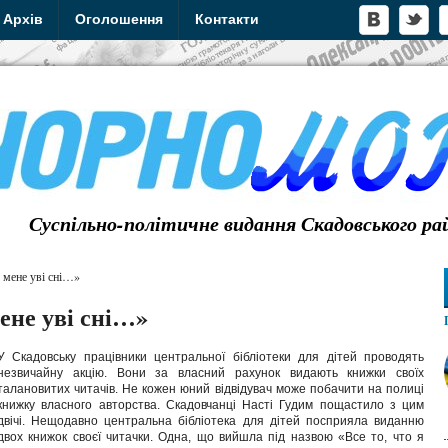
Архів
Оголошення
Контакти
Суспільно-політичне видання Скадовського ра
 мене уві сні…»
ене уві сні…»
У Скадовську працівники центральної бібліотеки для дітей проводять
незвичайну акцію. Вони за власний рахунок видають книжки своїх
талановитих читачів. Не кожен юний відвідувач може побачити на полиці
книжку власного авторства. Скадовчанці Насті Гудим пощастило з цим
двічі. Нещодавно центральна бібліотека для дітей посприяла виданню
двох книжок своєї читачки. Одна, що вийшла під назвою «Все то, что я