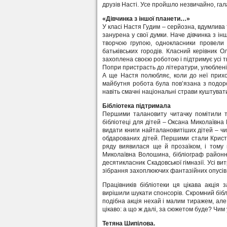
друзів Насті. Усе пройшло незвичайно, гал
«Дівчинка з іншої планети…»
У класі Настя Гудим – серйозна, вдумлива 
занурена у свої думки. Наче дівчинка з ін
творчою групою, однокласники провели Х
батьківських городів. Класний керівник 
захоплена своєю роботою і підтримує усі т
Попри пристрасть до літератури, улюблені ш
А ще Настя полюбляє, коли до неї приход
майбутня робота була пов’язана з подоро
навіть смачні національні страви куштувати
Бібліотека підтримала
Першими талановиту читачку помітили та
бібліотеці для дітей – Оксана Миколаївна 
видати книги найталановитіших дітей – чи
обдарованих дітей. Першими стали Крист
ряду виявилася ще й прозаїком, і тому 
Миколаївна Волошина, бібліограф районно
десятикласник Скадовської гімназії. Усі в
зібрання захоплюючих фантазійних опусів 
Працівників бібліотеки ця цікава акція 
вирішили шукати спонсорів. Скромний біб
подібна акція нехай і малим тиражем, але
цікаво: а що ж далі, за сюжетом буде? Чим 
Тетяна Шипілова.