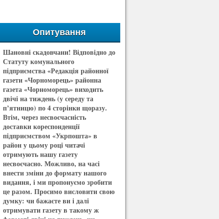
Опитування
Шановні скадовчани! Відповідно до
Статуту комунального
підприємства «Редакція районної
газети «Чорноморець» районна
газета «Чорноморець» виходить
двічі на тиждень (у середу та
п’ятницю) по 4 сторінки щоразу.
Втім, через несвоєчасність
доставки кореспонденції
підприємством «Укрпошта» в
район у цьому році читачі
отримують нашу газету
несвоєчасно. Можливо, на часі
внести зміни до формату нашого
видання, і ми пропонуємо зробити
це разом. Просимо висловити свою
думку: чи бажаєте ви і далі
отримувати газету в такому ж