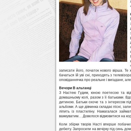
записати його, початок нового вірша. Те 
бачаться їй уві сні, приходять з телевізо
оповіданнячка про реальне і вигадане, але
Вечори В альтанці
З Настею Гудим, юною поетесою та відм
домашньому колі, разом з її батьками. 
дитиною. Батьки охоче та з інтересом пі
альбоми. А ще дівчинка складає пісні, запи
ліпить із пластиліну. Намагалася займа
важкуватим… Довелося відмовитися на кор
Коли збірки творів Насті вперше побачил
дебюту. Запросили на вечірку під синь до