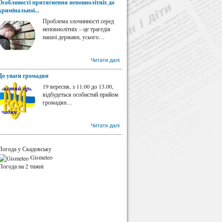
Особливості притягнення неповнолітніх до
кримінальної...
Проблема злочинності серед
неповнолітніх – це трагедія
нашої держави, усього…
Читати далі
До уваги громадян
19 вересня, з 11.00 до 13.00,
відбудеться особистий прийом
громадян…
Читати далі
Погода у Скадовську
Gismeteo
Погода на 2 тижні