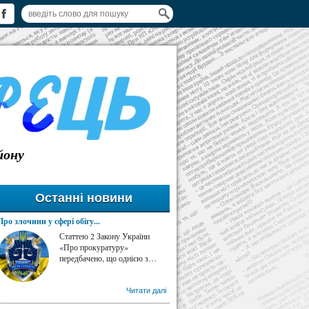
йону
Останні новини
Про злочини у сфері обігу...
Статтею 2 Закону України
«Про прокуратуру»
передбачено, що однією з…
Читати далі