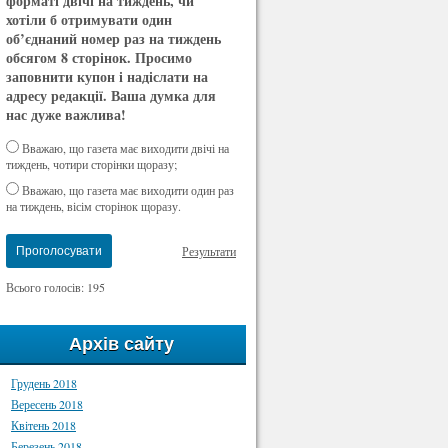
форматі двічі на тиждень, чи
хотіли б отримувати один
об’єднаний номер раз на тиждень
обсягом 8 сторінок. Просимо
заповнити купон і надіслати на
адресу редакції. Ваша думка для
нас дуже важлива!
Вважаю, що газета має виходити двічі на
тиждень, чотири сторінки щоразу;
Вважаю, що газета має виходити один раз
на тиждень, вісім сторінок щоразу.
Результати
Проголосувати
Всього голосів: 195
Архів сайту
Грудень 2018
Вересень 2018
Квітень 2018
Березень 2018