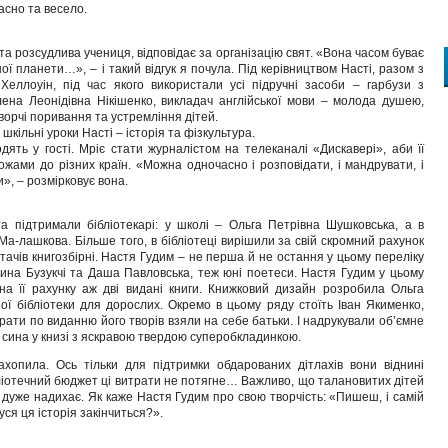
асно та весело.
та розсудлива учениця, відповідає за організацію свят. «Вона часом буває
шої планети…», – і такий відгук я почула. Під керівництвом Насті, разом з
еллоуін, під час якого використали усі підручні засоби – гарбузи з
Олена Леонідівна Нікішенко, викладач англійської мови – молода душею,
ворчі поривання та устремління дітей.
кільні уроки Насті – історія та фізкультура.
ять у гості. Мріє стати журналістом на телеканалі «Дискавері», аби її
жами до різних країн. «Можна одночасно і розповідати, і мандрувати, і
», – розмірковує вона.
 підтримали бібліотекарі: у школі – Ольга Петрівна Шушковська, а в
Ма-лашкова. Більше того, в бібліотеці вирішили за свій скромний рахунок
тачів книгозбірні. Настя Гудим – не перша й не остання у цьому переліку
ина Бузукчі та Даша Павловська, теж юні поетеси. Настя Гудим у цьому
на її рахунку аж дві видані книги. Книжковий дизайн розробила Ольга
ї бібліотеки для дорослих. Окремо в цьому ряду стоїть Іван Якименко,
итрати по виданню його творів взяли на себе батьки. І надрукували об’ємне
сина у книзі з яскравою твердою суперобкладинкою.
захопила. Ось тільки для підтримки обдарованих дітлахів вони віднині
ліотечний бюджет ці витрати не потягне… Важливо, що талановитих дітей
 дуже надихає. Як каже Настя Гудим про свою творчість: «Пишеш, і самій
уся ця історія закінчиться?».