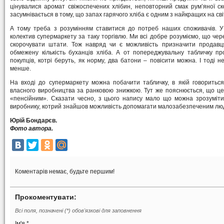
цінувалися аромат свіжоспечених хлібин, неповторний смак рум’яної ско
засумнівається в тому, що запах гарячого хліба є одним з найкращих на сві
А тому треба з розумінням ставитися до потреб наших споживачів. У
колектив супермаркету за таку торгівлю. Ми всі добре розуміємо, що чер
скорочувати штати. Тож навряд чи є можливість призначити продавц
обмежену кількість буханців хліба. А от попереджувальну табличку пр
покупців, котрі беруть, як норму, два батони – повісити можна. І тоді 
менше.
На вході до супермаркету можна побачити табличку, в якій говориться
власного виробництва за ранковою знижкою. Тут же пояснюється, що це
«пенсійним». Сказати чесно, з цього напису мало що можна зрозуміти.
виробнику, котрий знайшов можливість допомагати малозабезпеченим лю
Юрій Бондарєв.
Фото автора.
Коментарів немає, будьте першим!
Прокоментувати:
Всі поля, позначені (*) обов'язкові для заповнення
Ім'я *