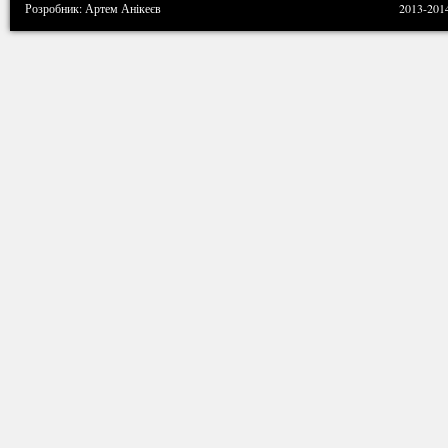
Розробник: Артем Анікеєв
2013-201