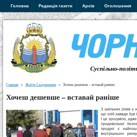
Головна
Редакція газети
Архів
Оголошення
Суспільно-політ
Главная
>
Життя Скадовщини
>
Хочеш дешевше – вставай раніше
Хочеш дешевше – вставай раніше
З шкільних років у 
що хліб завжди був 
І це зрозуміло, адже
продовольчої безп
продукт є найпоши
внутрішнього ринку