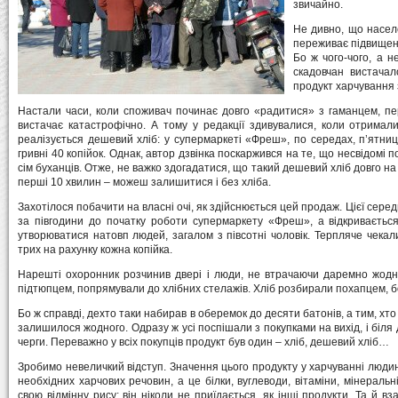
звичайно.
Не дивно, що насел
переживає підвищенн
Бо ж чого-чого, а н
скадовчан вистачал
продукт харчування 
Настали часи, коли споживач починає довго «радитися» з гаманцем, пе
вистачає катастрофічно. А тому у редакції здивувалися, коли отримал
реалізується дешевий хліб: у супермаркеті «Фреш», по середах, п’ятни
гривні 40 копійок. Однак, автор дзвінка поскаржився на те, що несвідомі по
сім буханців. Отже, не важко здогадатися, що такий дешевий хліб довго на
перші 10 хвилин – можеш залишитися і без хліба.
Захотілося побачити на власні очі, як здійснюється цей продаж. Цієї сере
за півгодини до початку роботи супермаркету «Фреш», а відкривається
утворюватися натовп людей, загалом з півсотні чоловік. Терпляче чекали
трих на рахунку кожна копійка.
Нарешті охоронник розчинив двері і люди, не втрачаючи даремно жодно
підтюпцем, попрямували до хлібних стелажів. Хліб розбирали похапцем, 
Бо ж справді, дехто таки набирав в оберемок до десяти батонів, а тим, хто 
залишилося жодного. Одразу ж усі поспішали з покупками на вихід, і біл
черги. Переважно у всіх покупців продукт був один – хліб, дешевий хліб…
Зробимо невеличкий відступ. Значення цього продукту у харчуванні людин
необхідних харчових речовин, а це білки, вуглеводи, вітаміни, мінеральн
свою відмінну рису: він ніколи не приїдається, як інші продукти. Та й вза