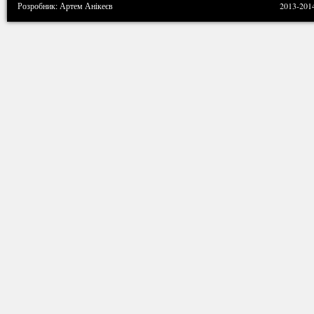
Розробник: Артем Анікеєв
2013-201