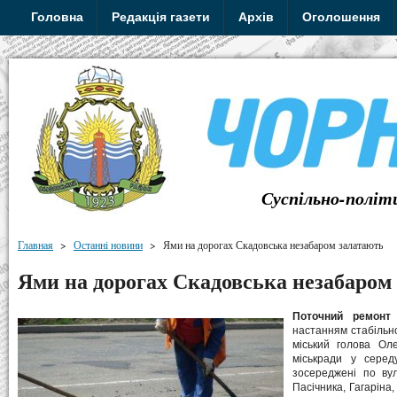
Головна
Редакція газети
Архів
Оголошення
Суспільно-політ
Главная
>
Останні новини
>
Ями на дорогах Скадовська незабаром залатають
Ями на дорогах Скадовська незабаром
Поточний ремонт
настанням стабільно
міський голова Ол
міськради у серед
зосереджені по вул
Пасічника, Гагаріна,