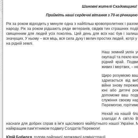
Шановні жителі Скадовщини!
Прийміть наші сердечні вітання з 70-ю річницею
Рік за роком відходить у минуле одна з найбільш кровопролитних і разом 
народу. Рік за роком рідшають ряди ветеранів, свідків тих страшних под
священним для людей усіх поколінь. Цей день для всіх нас був і залиш
значущих. У ньому – вся міць, вся сила духу і велич простих людей, котрі у
на рідній землі.
Наш земний уклін ус
окупації та пекло ко
рідний край. Подви
живих і мертвих, – н
Щиро розуміємо ваш 
здригається від виб
війни знову пережив
юні або дитячі рок
допоможе ваш подви
служіння своєму на
Перемогою, горітиме
Нехай на нашій бла
злагода! А світло 
наснаги для добрих справ в ім’я щасливого майбутнього нашої України. М
найкращим пам’ятником подвигу Солдатів Перемоги!
Юрій Бобилєв
, голова районної державної адміністрації.