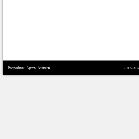
Розробник: Артем Анікеєв
2013-201