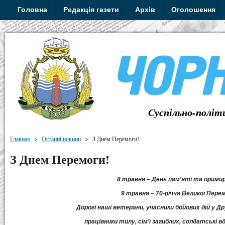
Головна
Редакція газети
Архів
Оголошення
Суспільно-політ
Главная
>
Останні новини
>
З Днем Перемоги!
З Днем Перемоги!
8 травня – День пам’яті та прими
9 травня – 70-річчя Великої Пере
Дорогі наші ветерани, учасники бойових дій у Дру
працівники тилу, сім’ї загиблих, солдатські вд