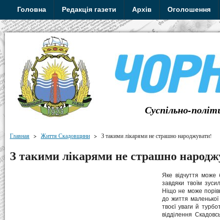
Головна
Редакція газети
Архів
Оголошення
Суспільно-політ
Главная
>
Життя Скадовщини
>
З такими лікарями не страшно народжувати!
З такими лікарями не страшно народж
Яке відчуття може 
завдяки твоїм зуси
Ніщо не може порів
до життя маленької
твоєї уваги й турбо
відділення Скадовсь