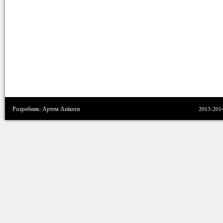
Розробник: Артем Анікеєв
2013-201