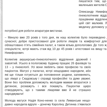
пишатися тим, що 
маленьких жителів С
Олександр Никифор
гінекологічним від
працівники відділен
цей світ малюків. Л
медичну допомогу у
потрібної для роботи апаратури вистачає.
– Минуло вже 20 років з того дня, як наш колектив було переведено д
сучасної, добре пристосованої для роботи лікарів та комфортної дл
облаштовано п’ять сімейних палат, а також кілька допологових. До того 
спеціалісти, котрі мають стаж від 10 до 45 років і атестовані на вищу т
Никифорович.
Колектив акушерсько-гінекологічного відділення дружний і
завзятий. Усього в пологовому будинку працює 26 фахівців та
13 – у гінекології. Усі вони люблять свою професію та своїх
пацієнток. Матусі у палатах, котрі нещодавно народили, або
які ще тільки готуються до поповнення родини, запевняють,
що лікарі у Скадовську і справді професійні та дуже уважні.
Вони без проблем допоможуть молодим мамам впоратися з
дитиною, розкажуть і все покажуть. Пацієнтки щиро
стверджують, що з такими лікарями вже й не страшно
народжувати!
Молода матуся Надія Коно-ненко із села Лиманське нещо-
давно народила вдруге – донечку Кароліну. Дитинка з’явилася