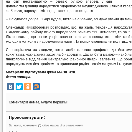
на світ нестандартно – однією ручкою вперед. Лікарі
допомогли дівчинці народитися здоровою та неушкодженою шляхом кесаре
з обличчя, одразу помітно, що таке справжнє щастя.
– Почуваюся добре. Лікарі чудові, ніхто не ображає, всі дуже уважні до мене
Олександр Никифорович розповідає, що, на жаль, тенденція народжува
Скадовському району всього народилося близько 560 немовлят, то за 5 
Лікар вважає, що на ситуацію значно впливає занепад економіки країн
молодим матусям з народженням малят. Та попри економіку чи політику, лі
Спостерігаючи за людьми, котрі люблять свою професію до безтями
крихітками, кожна жінка захотіла б народити. Щастя бути мамою – найбіль
гінекологічне відділення центральної районної лікарні запевняє, що роб
народжувалися без проблем та приносили радість своїм матусям і татусям
Матеріали підготувала Ірина МАЗІПЧУК.
Фото автора.
Коментарів немає, будьте першим!
Прокоментувати:
Всі поля, позначені (*) обов'язкові для заповнення