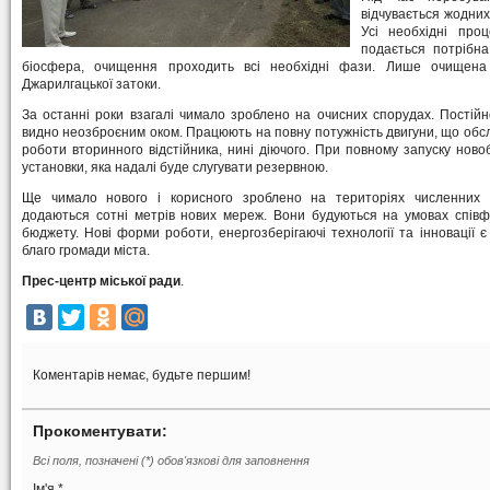
відчувається жодних
Усі необхідні про
подається потрібна
біосфера, очищення проходить всі необхідні фази. Лише очищена
Джарилгацької затоки.
За останні роки взагалі чимало зроблено на очисних спорудах. Постійно
видно неозброєним оком. Працюють на повну потужність двигуни, що обс
роботи вторинного відстійника, нині діючого. При повному запуску нов
установки, яка надалі буде слугувати резервною.
Ще чимало нового і корисного зроблено на територіях численних к
додаються сотні метрів нових мереж. Вони будуються на умовах співфі
бюджету. Нові форми роботи, енергозберігаючі технології та інновації є
благо громади міста.
Прес-центр міської ради
.
Коментарів немає, будьте першим!
Прокоментувати:
Всі поля, позначені (*) обов'язкові для заповнення
Ім'я *