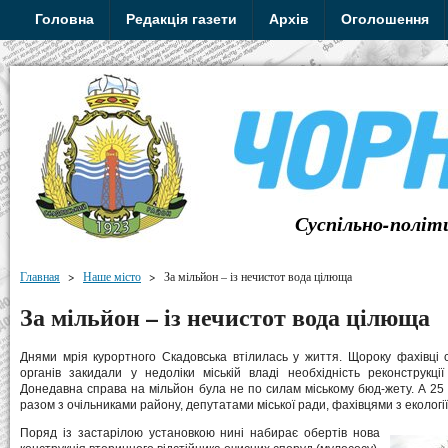
Головна
Редакція газети
Архів
Оголошення
Суспільно-політ
Главная
>
Наше місто
>
За мільйон – із нечистот вода цілюща
За мільйон – із нечистот вода цілюща
Днями мрія курортного Скадовська втілилась у життя. Щороку фахівці 
органів закидали у недоліки міській владі необхідність реконструкції
Донедавна справа на мільйон була не по силам міському бюд-жету. А 25
разом з очільниками району, депутатами міської ради, фахівцями з екологі
Поряд із застарілою установкою нині набирає обертів нова