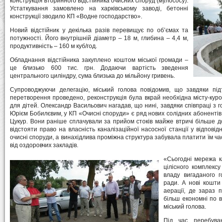
конструкція вторинного відстійника очисних споруд (мулососу).
Устаткування замовлено на харківському заводі, бетонні
конструкції зводило КП «Водне господарство».
Новий відстійник у декілька разів перевищує по об’ємах та
потужності. Його внутрішній діаметр – 18 м, глибина – 4,4 м,
продуктивність – 160 м куб/год.
Обладнання відстійника закуплено коштом міської громади –
це близько 600 тис. грн. Додаючи вартість зведення
центрального циліндру, сума близька до мільйону гривень.
Супроводжуючи делегацію, міський голова повідомив, що завдяки підт
перетворення проведено, реконструкція була вкрай необхідна місту-куро
для дітей. Олександр Васильович нагадав, що нині, завдяки співпраці з 
Юрієм Бобилєвим, у КП «Очисні споруди» є ряд нових солідних абонентів 
Цукур. Вони раніше сплачували за прийом стоків майже втричі більше до 
відстояти право на власність каналізаційної насосної станції у відповід
очисні споруди, а винахідлива проміжна структура забувала платити їм час
від оздоровчих закладів.
«Сьогодні мережа ка
цілісного комплекс
владу вигаданого г
ради. А нові кошти
аерації, де зараз 
більш економні по в
міський голова.
Під час перебува