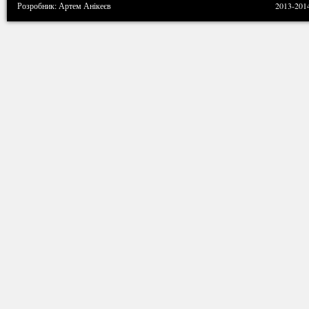
Розробник: Артем Анікеєв
2013-201