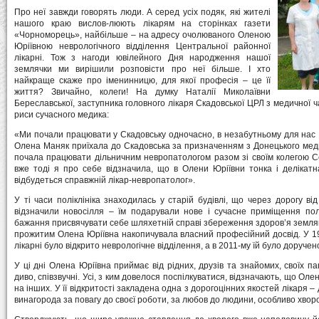
Про неї завжди говорять люди. А серед усіх подяк, які жителі
нашого краю вислов-люють лікарям на сторінках газети
«Чорноморець», найбільше – на адресу очолюваного Оленою
Юріївною неврологічного відділення Центральної районної
лікарні. Тож з нагоди ювілейного Дня народження нашої
землячки ми вирішили розповісти про неї більше. І хто
найкраще скаже про іменинницю, для якої професія – це її
життя? Звичайно, колеги! На думку Наталії Миколаївни
Береславської, заступника головного лікаря Скадовської ЦРЛ з медичної ч
риси сучасного медика:
«Ми почали працювати у Скадовську одночасно, в незабутньому для нас 1
Олена Маняк приїхала до Скадовська за призначенням з Донецького медич
почала працювати дільничним невропатологом разом зі своїм колегою Се
вже тоді я про себе відзначила, що в Олени Юріївни тонка і делікатн
відбудеться справжній лікар-невропатолог».
У ті часи поліклініка знаходилась у старій будівлі, що через дорогу ві
відзначили новосілля – їм подарували нове і сучасне приміщення полі
бажання присвячувати себе шляхетній справі збереження здоров’я землякі
прожитим Олена Юріївна накопичувала власний професійний досвід. У 19
лікарні було відкрито неврологічне відділення, а в 2011-му їй було доручен
У ці дні Олена Юріївна приймає від рідних, друзів та знайомих, своїх пац
диво, співзвучні. Усі, з ким довелося поспілкуватися, відзначають, що Ол
на інших. У її відкритості закладена одна з дорогоцінних якостей лікаря – 
винагорода за повагу до своєї роботи, за любов до людини, особливо хворо