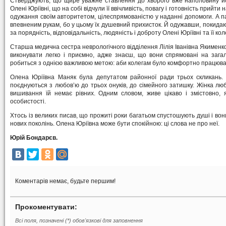
Стверджують, що щире уважне ставлення до хворого вже наполовину йог
Олені Юріївні, що на собі відчули її ввічливість, повагу і готовність прийти 
одужання своїм авторитетом, цілеспрямованістю у наданні допомоги. А пац
впевненим рукам, бо у цьому їх душевний прихисток. Й одужавши, покидаю
за порядність, відповідальність, людяність і доброту Олені Юріївні та її кол
Старша медична сестра неврологічного відділення Лілія Іванівна Якименк
виконувати легко і приємно, адже знаєш, що вони спрямовані на зага
робиться з однією важливою метою: аби колегам було комфортно працювати
Олена Юріївна Маняк була депутатом районної ради трьох скликань. Ді
поєднуються з любов’ю до трьох онуків, до сімейного затишку. Жінка люб
вишивання їй немає рівних. Одним словом, живе цікаво і змістовно, 
особистості.
Хтось із великих писав, що прожиті роки багатьом спустошують душі і во
нових поколінь. Олена Юріївна може бути спокійною: ці слова не про неї.
Юрій Бондарєв.
Коментарів немає, будьте першим!
Прокоментувати:
Всі поля, позначені (*) обов'язкові для заповнення