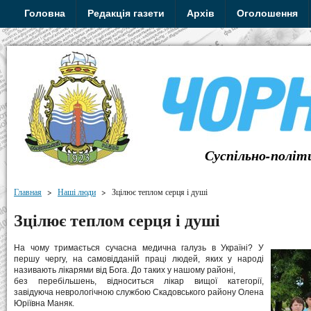
Головна
Редакція газети
Архів
Оголошення
Суспільно-політ
Главная
>
Наші люди
>
Зцілює теплом серця і душі
Зцілює теплом серця і душі
На чому тримається сучасна медична галузь в Україні? У
першу чергу, на самовідданій праці людей, яких у народі
називають лікарями від Бога. До таких у нашому районі,
без перебільшень, відноситься лікар вищої категорії,
завідуюча неврологічною службою Скадовського району Олена
Юріївна Маняк.