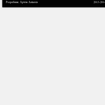
Розробник: Артем Анікеєв
2013-201