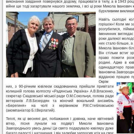
виконання завдання повернувся додому, працювати в тилу, а в 1943 році
війни ще тоді загартували нашого земляка, і всі ці роки Микола Іванович
бурхливими викликам
Навіть сьогодні к
горішок»! Коли ми за
розгубилися, пійма
Іменинник виглядає 
роки далекої молодос
них стало більше, 
Микола Іванович біл
Він стільки встиг з
право пожити розм
родині. Адже в юв
одинадцятеро прав
Івановича Завгородн
відданою працею п
Окрім
них, з 90-річним ювілеєм скадовчанина прийшли привітати
колишній голова колгоспу «Радянська Україна» А.В.Власенко,
секретар Скадовської міської ради О.М.Сокольчук, голова ради
ветеранів Л.В.Безердян та жіночий вокальний ансамбль
«Берегиня» на чолі з керівником Р.М.Стебловською
(акомпаніатор Б.І.Верлатий).
Теплі, як ці весняні дні, побажання і дзвінка, наче квітневий
вітер, пісня лунали на подвір’ї Миколи Івановича
Завгороднього увесь день! Це свято подарувало ювіляру дуже
багато радості і натхнення, і він залюбки запросив усіх на своє