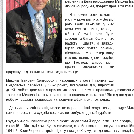
ювілейний День народження Микола Іванов
люблячої родини, добрих друзів та колиш
– Я прожив роки великі і
малі, – каже ювіляр. – Великі
роки були важкими, у них
були смуток і біль, голод і
війна. А малі роки були
хороші та багаті, були в них
радість і щастя. Я завжди
міряв своє життя роками,
місяцями… Але тепер живу
кожним новим днем і радію,
що Господь дарує мені
щастя милуватися, як
щоранку над нашим містом сходить сонце.
Микола Іванович Завгородній народився у селі Птахівка. До
Скадовська переїхав у 50-х роках, побудував дім, виростив
дітей і майже ціле життя присвятив роботі на землі, працюючи у колгосп
таких, як Микола Іванович, захоплено називали «атагас»! Він відповідав 
роботу і завжди працював як справжній дбайливий господар.
– День чи ніч, сніг не сніг, мороз не мороз, а вівці хочуть їсти, – згадує М
їсти не просить, а худоба весь час потребує людської турботи.
Груди Миколи Івановича рясно вкриті медалями й орденами – і за працю, 
світовій… Він тоді хоч і був хлопчиною, але без вагань став учасником війн
1941-й. Коли Червона армія відступала до Криму, він допомагав у складі о