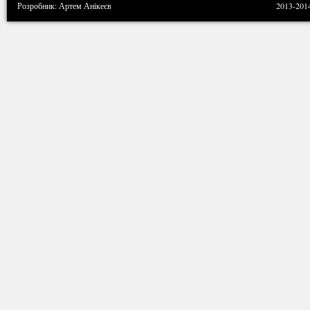
Розробник: Артем Анікеєв
2013-201