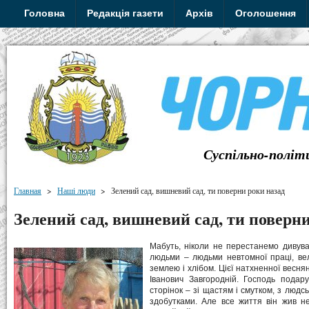
Головна
Редакція газети
Архів
Оголошення
Суспільно-політ
Главная
>
Наші люди
>
Зелений сад, вишневий сад, ти поверни роки назад
Зелений сад, вишневий сад, ти поверн
Мабуть, ніколи не перестанемо дивува
людьми – людьми невтомної праці, вел
землею і хлібом. Цієї натхненної весня
Іванович Завгородній. Господь подар
сторінок – зі щастям і смутком, з людс
здобутками. Але все життя він жив н