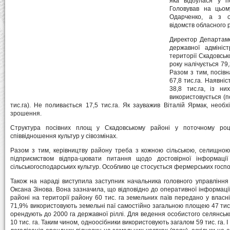
яка відбулася у п
Головував на цьом
Одарченко, а з о
відомств обласного р
Директор Департаме
державної адмініс
території Скадовськ
року налічується 79,
Разом з тим, посів
67,8 тис.га. Наявні
38,8 тис.га, із ни
використовується (по
тис.га). Не поливається 17,5 тис.га. Як зауважив Віталій Ярмак, нео
зрошення.
Структура посівних площ у Скадовському районі у поточному роц
співвідношення культур у сівозмінах.
Разом з тим, керівництву району треба з кожною сільською, селищною
підприємством відпра-цювати питання щодо достовірної інформації
сільськогосподарських культур. Особливо це стосується фермерських госп
Також на нараді виступила заступник начальника головного управління
Оксана Зінова. Вона зазначила, що відповідно до оперативної інформаці
районі на території району 60 тис. га земельних паїв передано у власн
71,9% використовують земельні паї самостійно загальною площею 47 тис.
орендують до 2000 га державної ріллі. Для ведення особистого селянсь
10 тис. га. Таким чином, одноосібники використовують загалом 59 тис. га. 