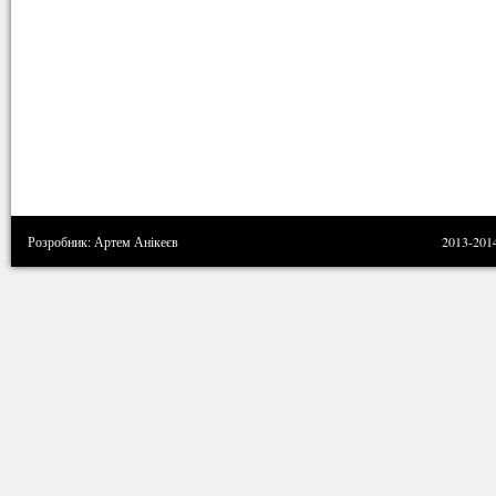
Розробник: Артем Анікеєв
2013-201