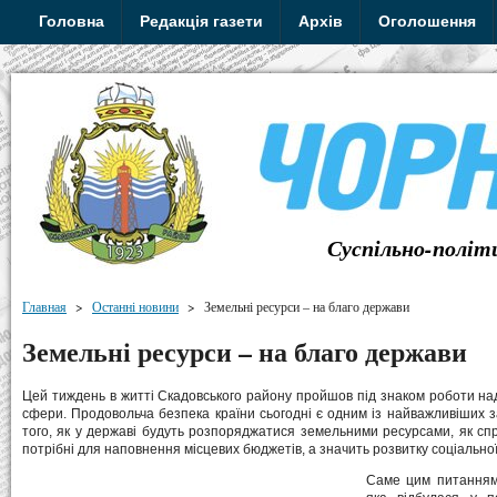
Головна
Редакція газети
Архів
Оголошення
Суспільно-політ
Главная
>
Останні новини
>
Земельні ресурси – на благо держави
Земельні ресурси – на благо держави
Цей тиждень в житті Скадовського району пройшов під знаком роботи н
сфери. Продовольча безпека країни сьогодні є одним із найважливіших за
того, як у державі будуть розпоряджатися земельними ресурсами, як сп
потрібні для наповнення місцевих бюджетів, а значить розвитку соціально
Саме цим питанням 