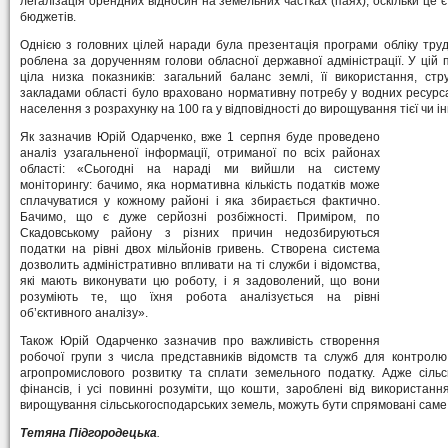
легалізація орендних відносин на земельних частках (паях), оскільки це
бюджетів.
Однією з головних цілей наради була презентація програми обліку труд
роблена за дорученням голови обласної державної адміністрації. У цій 
ціла низка показників: загальний баланс землі, її використання, ст
закладами області було враховано нормативну потребу у водних ресурс
населення з розрахунку на 100 га у відповідності до вирощування тієї чи ін
Як зазначив Юрій Одарченко, вже 1 серпня буде проведено
аналіз узагальненої інформації, отриманої по всіх районах
області: «Сьогодні на нараді ми вийшли на систему
моніторингу: бачимо, яка нормативна кількість податків може
сплачуватися у кожному районі і яка збирається фактично.
Бачимо, що є дуже серйозні розбіжності. Приміром, по
Скадовському району з різних причин недозбируються
податки на рівні двох мільйонів гривень. Створена система
дозволить адміністративно впливати на ті служби і відомства,
які мають виконувати цю роботу, і я задоволений, що вони
розуміють те, що їхня робота аналізується на рівні
об’єктивного аналізу».
Також Юрій Одарченко зазначив про важливість створення
робочої групи з числа представників відомств та служб для контролю
агропромислового розвитку та сплати земельного податку. Адже сільс
фінансів, і усі повинні розуміти, що кошти, зароблені від використанн
вирощування сільськогосподарських земель, можуть бути спрямовані саме 
Тетяна Підгородецька
.